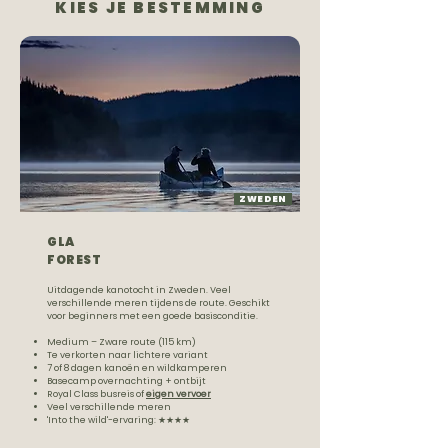
KIES JE BESTEMMING
ZWEDEN
GLA
FOREST
Uitdagende kanotocht in Zweden. Veel
verschillende meren tijdens de route. Geschikt
voor beginners met een goede basisconditie.
Medium – Zware route (115 km)
Te verkorten naar lichtere variant
7 of 8 dagen kanoën en wildkamperen
Basecamp overnachting + ontbijt
Royal Class busreis of
eigen vervoer
Veel verschillende meren
'Into the wild'-ervaring: ★★★★