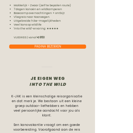
Makkelijk – Zwaar (zelf te bepalen route)
7 dagen kanoën en wildkamperen
Basecamp overnachtingen + ontbijt
Vliegreis naar Noorwegen
Uitgebreide hike-mogelijkheden
Veel kans op wildlife
'Into the wild'-ervaring: ★★★★★
VLIEGREIS | vanaf
€ 850
PAGINA BEZOEKEN
JE EIGEN WEG
INTO THE WILD
K-JAK is een kleinschalige reisorganisatie
en dat merk je. We bestaan uit een kleine
groep outdoor-liefhebbers en hebben
veel persoonlijke aandacht voor jou als
klant.
Een kanovakantie vraagt om een goede
voorbereiding. Voorafgaand aan de reis