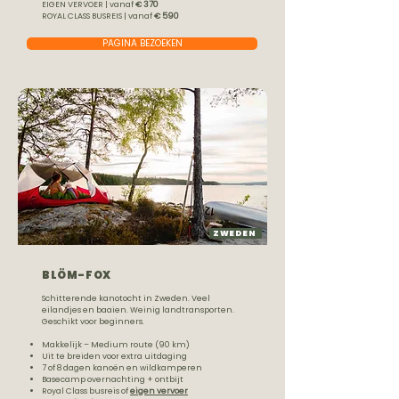
EIGEN VERVOER | vanaf
€ 370
ROYAL CLASS BUSREIS | vanaf
€ 590
PAGINA BEZOEKEN
ZWEDEN
BLÖM-FOX
Schitterende kanotocht in Zweden. Veel
eilandjes en baaien. Weinig landtransporten.
Geschikt voor beginners.
Makkelijk – Medium route (90 km)
Uit te breiden voor extra uitdaging
7 of 8 dagen kanoën en wildkamperen
Basecamp overnachting + ontbijt
Royal Class busreis of
eigen vervoer