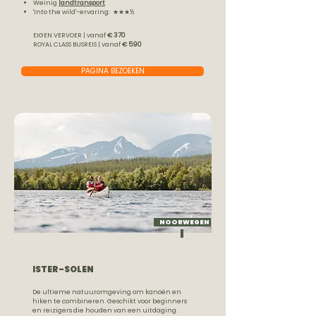
Weinig
landtransport
'Into the wild'-ervaring: ★★★½
EIGEN VERVOER | vanaf
€ 370
ROYAL CLASS BUSREIS | vanaf
€ 590
PAGINA BEZOEKEN
NOORWEGEN
ISTER-SOLEN
De ultieme natuuromgeving om kanoën en
hiken te combineren. Geschikt voor beginners
en reizigers die houden van een uitdaging.