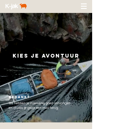
kies je avontuur
bedankt
We hebben je inzending goed ontvangen
en sturen je gelijk een mail terug.