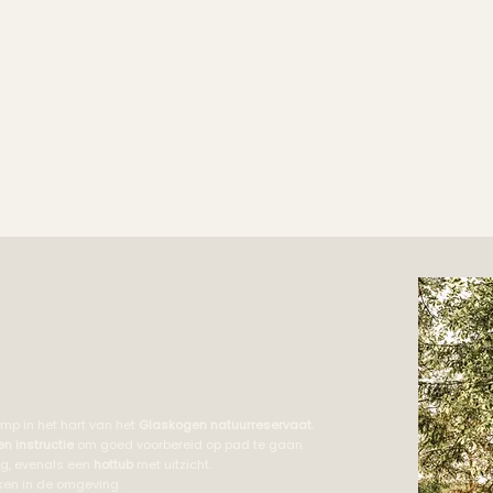
mp in het hart van het
Glaskogen natuurreservaat.
en instructie
om goed voorbereid op pad te gaan.
g, evenals een
hottub
met uitzicht.
aken in de omgeving.