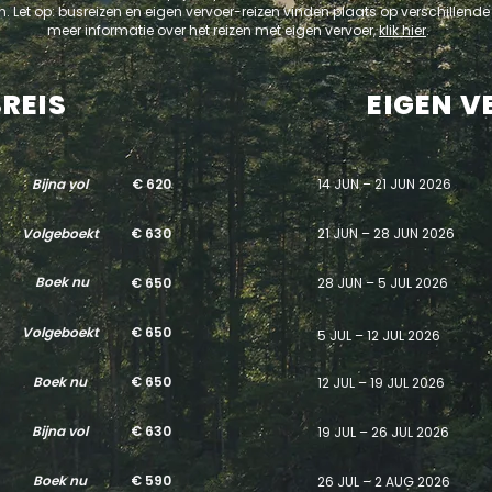
n. Let op: busreizen en eigen vervoer-reizen vinden plaats op verschillende
meer informatie over het reizen met eigen vervoer,
klik hier
.
REIS
EIGEN 
Bijna vol
€ 620
14 JUN – 21 JUN 2026
Volgeboekt
€ 630
21 JUN – 28 JUN 2026
Boek nu
€ 650
28 JUN – 5 JUL 2026
Volgeboekt
€ 650
5 JUL – 12 JUL 2026
Boek nu
€ 650
12 JUL – 19 JUL 2026
Bijna vol
€ 630
19 JUL – 26 JUL 2026
Boek nu
€ 590
26 JUL – 2 AUG 2026