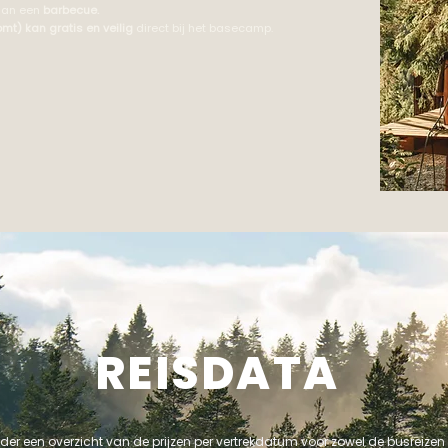
 aan een
barbecue.
mt) kan gratis en veilig
direct bij het basecamp.
REISDATA
nder een overzicht van de prijzen per vertrekdatum voor zowel de busreizen