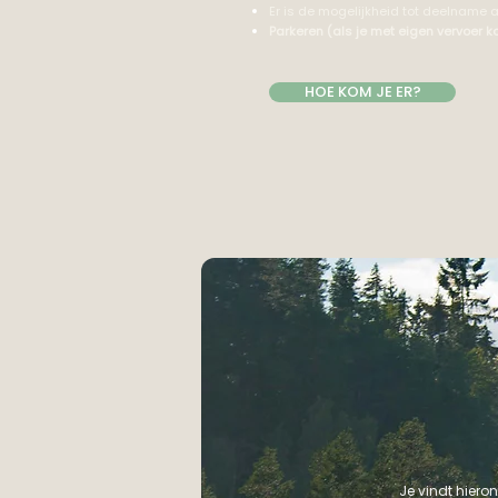
Er is de mogelijkheid tot deelname
Parkeren (als je met eigen vervoer ko
HOE KOM JE ER?
Je vindt hiero