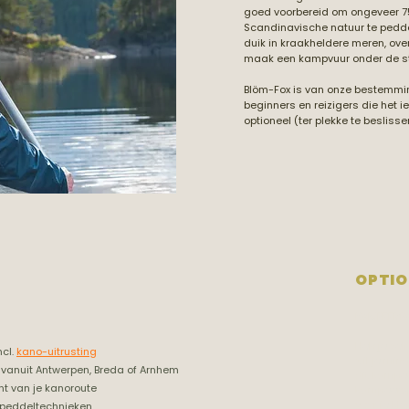
goed voorbereid om ongeveer 75
Scandinavische natuur te pedde
duik in kraakheldere meren, ove
maak een kampvuur onder de s
Blöm-Fox is van onze bestemmi
beginners en reizigers die het ie
optioneel (ter plekke te besliss
OPTIO
KAMPEERP
Heb je zel
ncl.
kano-uitrusting
wil je min
vanuit Antwerpen, Breda of Arnhem
dit kampee
nt van je kanoroute
kampeersp
voor je kl
en peddeltechnieken