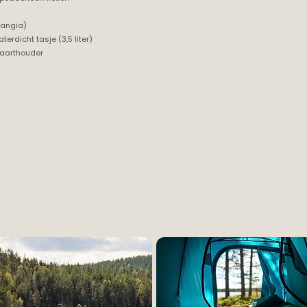
​PRIJS: € 90
rangia)
• De uitru
erdicht tasje (3,5 liter)
kaarthouder
VOEDSELP
Ons voeds
gebalance
verschill
andere ho
overzicht.
PRIJS: € 129
• De uitru