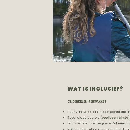
WAT IS INCLUSIEF?
ONDERDELEN REISPAKKET
Huur van twee- of driepersoonskano i
Royal class busreis
(veel beenruimte)
Transfer naar het begin- en/of eindpu
Instructie kaart en route, veiligheid 