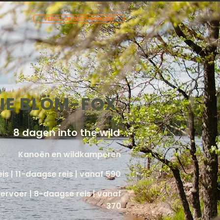
VERGELIJK BESTEMMINGEN
IE BLÖM-FOX
8 dagen into the wild
Kanoën en wildkamperen
is | 11-daagse reis | vanaf 590
vervoer | 8-daagse reis | vanaf
370