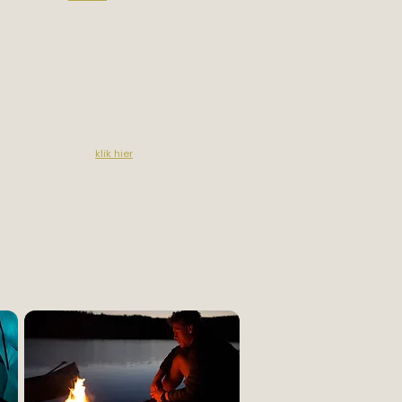
,- p.p.
sting is te huur vanaf 2 personen.
AKKET
elpakket bestaat uit een
erd en uitgebreide combinatie van
ende gevriesdroogde maaltijden en
udbare producten.
​
klik hier
voor een
,- p.p.
sting is te huur vanaf 2 personen.