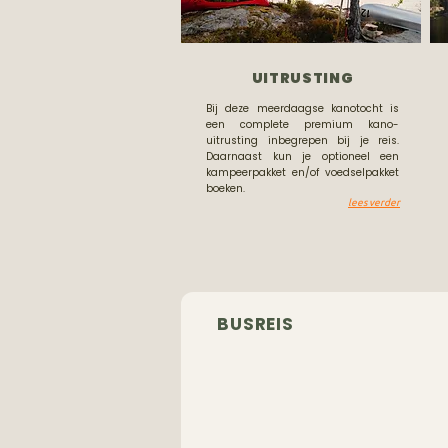
UITRUSTING
Bij deze meerdaagse kanotocht is
een complete premium kano-
uitrusting inbegrepen bij je reis.
Daarnaast kun je optioneel een
kampeerpakket en/of voedselpakket
boeken.
lees verder
BUSREIS