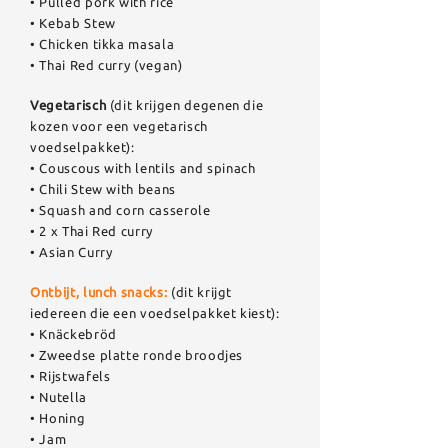
• Pulled pork with rice
• Kebab Stew
• Chicken tikka masala
• Thai Red curry (vegan)
Vegetarisch
(dit krijgen degenen die
kozen voor een vegetarisch
voedselpakket):
• Couscous with lentils and spinach
• Chili Stew with beans
• Squash and corn casserole
• 2 x Thai Red curry
• Asian Curry
Ontbijt, lunch snacks:
(dit krijgt
iedereen die een voedselpakket kiest):
• Knäckebröd
• Zweedse platte ronde broodjes
• Rijstwafels
• Nutella
• Honing
• Jam