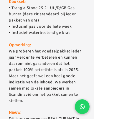
Kookset
:
• Trangia Stove 25-21 UL/D/GB Gas
burner (deze zit standaard bij ieder
pakket van ons)
• Inclusief gas voor de hele week
• Inclusief waterbestendige krat
Opmerking:
We proberen het voedselpakket ieder
jaar verder te verbeteren en kunnen
daarom niet garanderen dat het
pakket 100% hetzelfde is als in 2025.
Maar het geeft wel een heel goede
indicatie van de inhoud. We werken
samen met lokale aanbieders in
Scandinavië om het pakket samen te
stellen.
Nieuw:
Dit jaar serveren we REAL TURMAT in
Noorwegen in plaats van Adventure
Food. Een lokaal Noors merk waar we