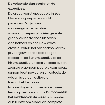
De volgende dag beginnen de
expedities.
De groep wordt opgedeeld in zes
kleine subgroepen van acht
personen
. Er zijn twee
mannengroepen en drie
vrouwengroepen plus één gemixte
groep, elk bestaande uit zeven
deelnemers en één New Wave-
crewlid. Vanuit het basecamp vertrek
je voor jouw eerste driedaagse
expeditie: de
kano-expeditie
of de
hike-expeditie
. Je leeft volledig buiten,
zoekt je eigen kampeerplekken, kookt
samen, leert navigeren en ontdekt de
wildernis op een actieve en
toegankelijke manier.
Na drie dagen komt iedereen weer
terug op het basecamp. Dit
moment in
het midden van de week
is bijzonder:
er is ruimte om elkaar als complete