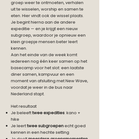
groep weer te ontmoeten, verhalen
uit te wisselen, worship en samen te
eten. Hier vindt ook de wissel plaats.
Je begint hierna aan de andere
expeditie — en je krijgt een nieuw
subgroep, waardoor je opnieuw een
klein groepje mensen beter leert
kennen.
Aan het einde van de week komt
iedereen nog één keer samen op het
basecamp voor het slot: een laatste
diner samen, kampvuur en een
moment van afsluiting met New Wave,
voordat je weer in de bus naar
Nederland stapt.
Het resultaat
Je beleeft
twee expedities
: kano +
hike
Je leert
twee subgroepen
echt goed
kennen in een hechte setting
Je deelt
meerdere groepsmomenten