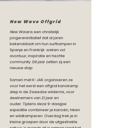
New Wave Offgrid
New Wave
is een christelijk
jongereninitiatief dat al jaren
bekendstaat om hun surfkampen in
Spanje en Frankrijk: weken vol
avontuur, inspiratie en hechte
community. Dit jaar zetten zij een
nieuwe stap.
Samen met K-JAK organiseren ze
voor het eerst een offgrid kanokamp
diep in de Zweedse wildernis, voor
deelnemers van 21 jaar en
ouder.
Tijdens deze 9-daagse
expeditie combineer je kanoën, hiken
en wildkamperen. Overdag trek je in
kleine groepen door de uitgestrekte
natuur; ’s avonds zit je samen rond het