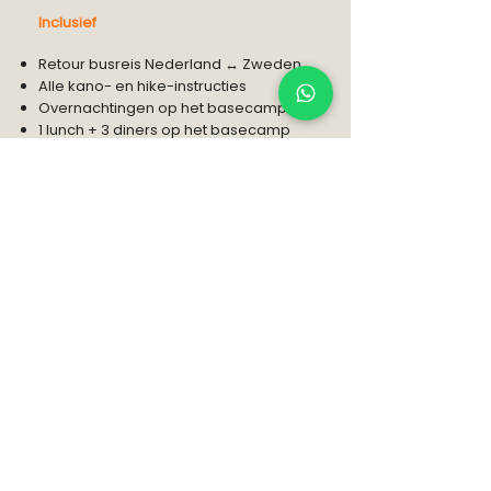
Inclusief
Retour busreis Nederland ↔ Zweden
Alle kano- en hike-instructies
Overnachtingen op het basecamp
1 lunch + 3 diners op het basecamp
Voedselpakket met gevriesdroogde
maaltijden en basisproducten (ontbijt,
lunch, diner)
Vergunning Glaskogen
Natuurreservaat
Het materiaal hieronder wordt per
subgroep gedeeld.
We werken met
mannengroepen
en
vrouwengroepen,
plus één gemixte
groep.
2-persoonstent (per 2 personen)
2-persoons
kano-uitrusting
(per 2
personen)
kampeermateriaal gedeeld in groep
(kookset, tonnen, tassen, tarp)