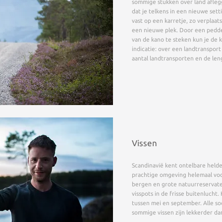
sommige stukken over land afleg
dat je telkens in een nieuwe sett
vast op een karretje, zo verplaat
een nieuwe plek. Door een pedde
van de kano te steken kun je de
indicatie: over een landtranspor
aantal landtransporten en de leng
Vissen
Scandinavië kent ontelbare held
prachtige omgeving helemaal voor
bergen en grote natuurreservate
visspots in de frisse buitenlucht
tussen mei en september. Alle so
sommige vissen zijn lekkerder da