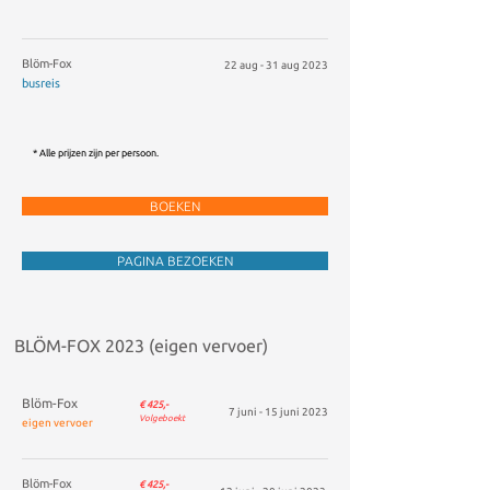
Blöm-Fox
22 aug - 31
aug 2023
busreis
* Alle prijzen zijn per persoon.
BOEKEN
PAGINA BEZOEKEN
BLÖM-FOX 2023 (eigen vervoer)
Blöm-Fox
€ 425,-
7 juni - 15
juni 2023
Volgeboekt
eigen vervoer
Blöm-Fox
€ 425,-