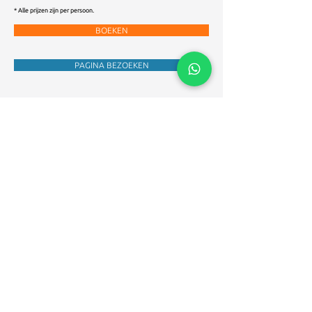
* Alle prijzen zijn per persoon.
BOEKEN
PAGINA BEZOEKEN
ZWEDEN 2023 (eigen vervoer)
Gla Forest
€ 425,-
7 juni - 15 juni 2023
Volgeboekt
eigen vervoer
Gla Forest
€ 425,-
12 juni - 20 juni 2023
Volgeboekt
eigen vervoer
Gla Forest
€ 425,-
23 juni - 1 juli 2023
Volgeboekt
eigen vervoer